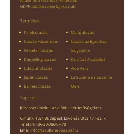
Általános Szerződési Feltételek
GDPR adatkezelési tájékoztató
Termékek
Keleti utazás
Maláj utazás
Utazás Fűszerúton
Utazás az Egzotikus
Örömteli utazás
Szigetekre
Darjeeling utazás
Karottás Arcápolás
Udaïpur Utazás
Aloe Vera
Japán utazás
La Sultane de Saba for
Balinéz utazás
Men
Kapcsolat
Keressen minket az alábbi elérhetőségeken:
Címünk: 1024 Budapest, Lövőház Utca 17. Fsz. 7.
Telefon: +36-30-386-07-78
Email
info@lasultanedesaba.hu