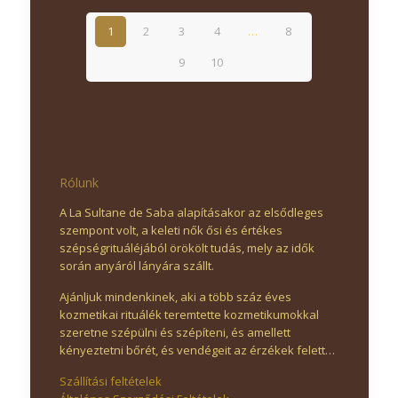
1
2
3
4
…
8
9
10
Rólunk
A La Sultane de Saba alapításakor az elsődleges
szempont volt, a keleti nők ősi és értékes
szépségrituáléjából örökölt tudás, mely az idők
során anyáról lányára szállt.
Ajánljuk mindenkinek, aki a több száz éves
kozmetikai rituálék teremtette kozmetikumokkal
szeretne szépülni és szépíteni, és amellett
kényeztetni bőrét, és vendégeit az érzékek felett…
Szállítási feltételek