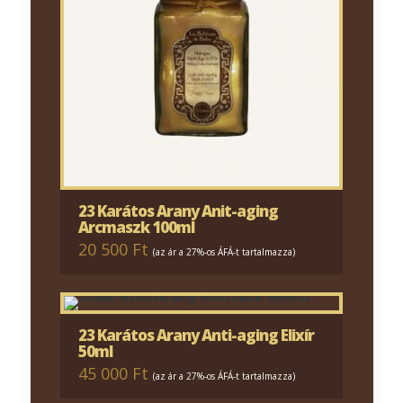
23 Karátos Arany Anit-aging
Arcmaszk 100ml
20 500 Ft
(az ár a 27%-os ÁFÁ-t tartalmazza)
23 Karátos Arany Anti-aging Elixír
50ml
45 000 Ft
(az ár a 27%-os ÁFÁ-t tartalmazza)