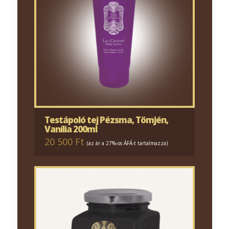
Testápoló tej Pézsma, Tömjén,
Vanília 200ml
20 500 Ft
(az ár a 27%-os ÁFÁ-t tartalmazza)