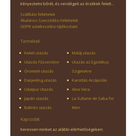
kényeztetni bőrét, és vendégeit az érzékek felett…
Szállítási feltételek
Általános Szerződési Feltételek
GDPR adatkezelési tájékoztató
Termékek
Keleti utazás
Maláj utazás
Utazás Fűszerúton
Utazás az Egzotikus
Örömteli utazás
Szigetekre
Darjeeling utazás
Karottás Arcápolás
Udaïpur Utazás
Aloe Vera
Japán utazás
La Sultane de Saba for
Balinéz utazás
Men
Kapcsolat
Keressen minket az alábbi elérhetőségeken: