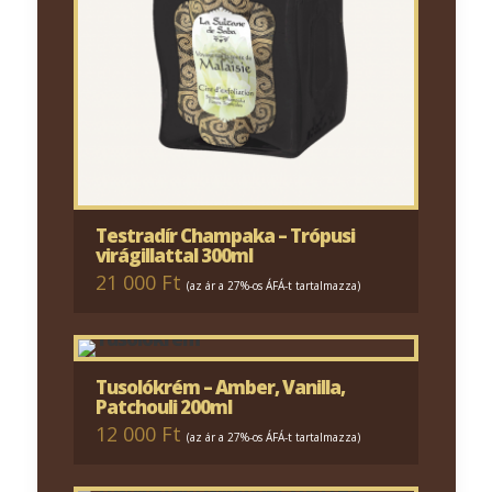
Testradír Champaka – Trópusi
virágillattal 300ml
21 000 Ft
(az ár a 27%-os ÁFÁ-t tartalmazza)
Tusolókrém – Amber, Vanilla,
Patchouli 200ml
12 000 Ft
(az ár a 27%-os ÁFÁ-t tartalmazza)