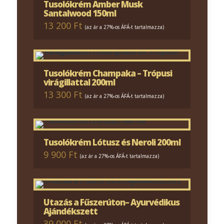
Tusolókrém Amber Musk
Santalwood 150ml
13 200 Ft
(az ár a 27%-os ÁFÁ-t tartalmazza)
Tusolókrém Champaka – Trópusi
virágillattal 200ml
13 300 Ft
(az ár a 27%-os ÁFÁ-t tartalmazza)
Tusolókrém Lótusz és Neroli 200ml
9 900 Ft
(az ár a 27%-os ÁFÁ-t tartalmazza)
Utazás a Fűszerúton– Ayurvédikus
Ajándékszett
39 000 Ft