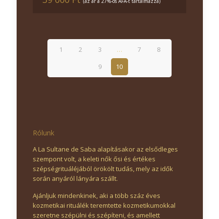
(az ár a 27%-os ÁFÁ-t tartalmazza)
1
2
3
…
7
8
9
10
Rólunk
A La Sultane de Saba alapításakor az elsődleges
szempont volt, a keleti nők ősi és értékes
szépségrituáléjából örökölt tudás, mely az idők
során anyáról lányára szállt.
Ajánljuk mindenkinek, aki a több száz éves
kozmetikai rituálék teremtette kozmetikumokkal
szeretne szépülni és szépíteni, és amellett