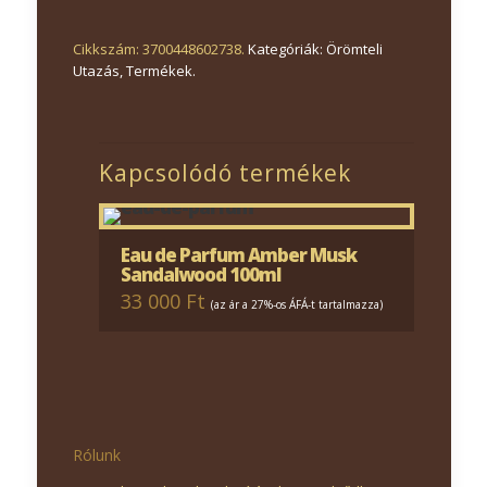
Cikkszám:
3700448602738
.
Kategóriák:
Örömteli
Utazás
,
Termékek
.
Kapcsolódó termékek
Eau de Parfum Amber Musk
Sandalwood 100ml
33 000 Ft
(az ár a 27%-os ÁFÁ-t tartalmazza)
Rólunk