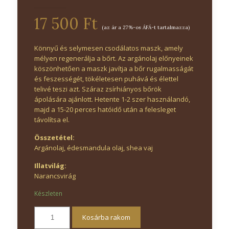
17 500 Ft
(az ár a 27%-os ÁFÁ-t tartalmazza)
Könnyű és selymesen csodálatos maszk, amely
mélyen regenerálja a bőrt. Az argánolaj előnyeinek
köszönhetően a maszk javítja a bőr rugalmasságát
és feszességét, tökéletesen puhává és élettel
telivé teszi azt. Száraz zsírhiányos bőrök
ápolására ajánlott. Hetente 1-2 szer használandó,
majd a 15-20 perces hatóidő után a felesleget
távolítsa el.
Összetétel:
Argánolaj, édesmandula olaj, shea vaj
Illatvilág:
Narancsvirág
Készleten
Kosárba rakom