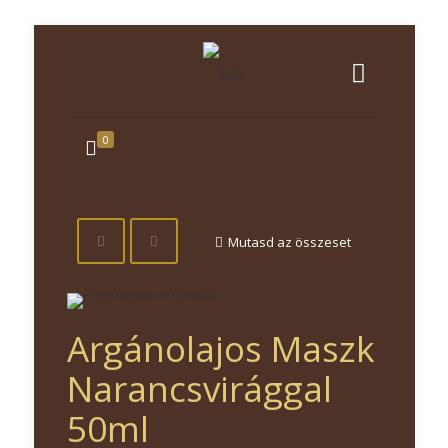
0
Mutasd az összeset
Argánolajos Maszk
Narancsvirággal
50ml