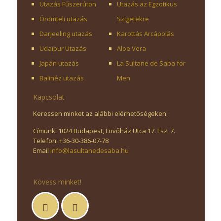
Utazás Fűszerúton
Utazás az Egzotikus
Örömteli utazás
Szigetekre
Darjeeling utazás
Karottás Arcápolás
Udaïpur Utazás
Aloe Vera
Japán utazás
La Sultane de Saba for
Balinéz utazás
Men
Kapcsolat
Keressen minket az alábbi elérhetőségeken:
Címünk: 1024 Budapest, Lövőház Utca 17. Fsz. 7.
Telefon: +36-30-386-07-78
Email
info@lasultanedesaba.hu
Kövess minket!