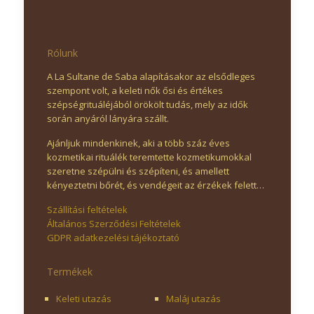
Rólunk
A La Sultane de Saba alapításakor az elsődleges
szempont volt, a keleti nők ősi és értékes
szépségrituáléjából örökölt tudás, mely az idők
során anyáról lányára szállt.
Ajánljuk mindenkinek, aki a több száz éves
kozmetikai rituálék teremtette kozmetikumokkal
szeretne szépülni és szépíteni, és amellett
kényeztetni bőrét, és vendégeit az érzékek felett…
Szállítási feltételek
Általános Szerződési Feltételek
GDPR adatkezelési tájékoztató
Termékek
Keleti utazás
Maláj utazás