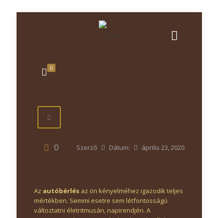
0
0
Szerző
Dátum:
április 23, 2020
Az
autóbérlés
az ön kényelméhez igazodik teljes
mértékben. Semmi esetre sem létfontosságú
változtatni életritmusán, napirendjén. A