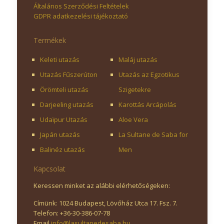
Általános Szerződési Feltételek
GDPR adatkezelési tájékoztató
Termékek
Keleti utazás
Maláj utazás
Utazás Fűszerúton
Utazás az Egzotikus
Örömteli utazás
Szigetekre
Darjeeling utazás
Karottás Arcápolás
Udaïpur Utazás
Aloe Vera
Japán utazás
La Sultane de Saba for
Balinéz utazás
Men
Kapcsolat
Keressen minket az alábbi elérhetőségeken:
Címünk: 1024 Budapest, Lövőház Utca 17. Fsz. 7.
Telefon: +36-30-386-07-78
Email
info@lasultanedesaba.hu