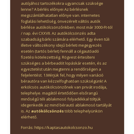
autójához tartozékokra ugyancsak szüksége
lenne? A bérlés előnyei Az bérlésnek
megszámlálhatatlan előnye van. internetes
foglalási lehetőség, önvezérelt váltós autók
bérlése autókölcsönzőnkben. most már 3000-Ft-tól
/ nap. évi CXXVII. Az autókölcsönzés adta
szabadság bárki számára elérhető. Egy éven túli
illetve változékony idejű bérleti megegyezés
esetén (tartós bérlet) fennáll a cégautóadó
fizetési kötelezettség. Rögvest értesíteni
szükséges a bérbeadót lopáskár esetén, és az
egyeztetést után megtenni a rendőrségen a
feljelentést. 1.Mérjük fel, hogy milyen variáció
bérautóra van kézzelfoghatóan szükségünk! A
erkölcsös autókölcsönzőnek van privát irodája,
telephelye. magától értetődően elsőrangú
minőségű téli ablakmosó folyadékkal töltjük
idegenkedik az mind bérautó ablakmosó tartályát
is. Az
autókölcsönzés
több telephelyünkön
elérhető.
Forrás: https://kaptasautokolcsonzo.hu