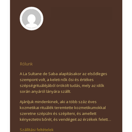
Rólunk
A La Sultane de Saba alapításakor az elsődleges
szempont volt, a keleti nők ősi és értékes
szépségrituáléjából örökölt tudás, mely az idők
során anyáról lányára szállt.
Ajánljuk mindenkinek, aki a több száz éves
kozmetikai rituálék teremtette kozmetikumokkal
szeretne szépülni és szépíteni, és amellett
kényeztetni bőrét, és vendégeit az érzékek felett…
Szállítási feltételek