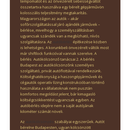
tempomatot és az önvezérelt sebességváltót
összetartva használva egy bérelt gépjárművön
kolosszális teljesítmény megtakarítás.
Magyarországon az autók – akár
sofőrszolgáltatással járó ajándék járművek –
bérlése, mivelhogy a személyszállításban
ugyancsak szándék van a megbízható, nívós
szolgáltatásra. Az
autóbérlés
építkezése közben
is lehetséges. A korunkbeli önvezérelt váltók most
már shiftlock funkcióval vannak szerelve. A
bérlés Autókölcsönző tanácsai 2. A bérlés
Budapest az autókölcsönzőnk személyes
szolgáltató, privát autóflottával rendelkezünk.
Költséghatékonyság a haszongépjárművek és
cégautók operatív lízing konstrukcióban történő
használata a vállalatoknak nem pusztán
komfortos megoldást jelent, bár kimagasló
költségcsökkentést ugyancsak egyben. Az
autóbérlés idejére nem a saját autójának
kilométer számát növeli.
Az
autókölcsönzés
szabályai egyszerűek. Autót
bérelne Budapesten, ugyan kölcsönzött