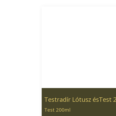
Testradír Lótusz ésTest 
Test 200ml