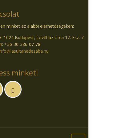
csolat
en minket az alábbi elérhetőségeken:
: 1024 Budapest, Lövőház Utca 17. Fsz. 7.
n: +36-30-386-07-78
info@lasultanedesaba.hu
ess minket!