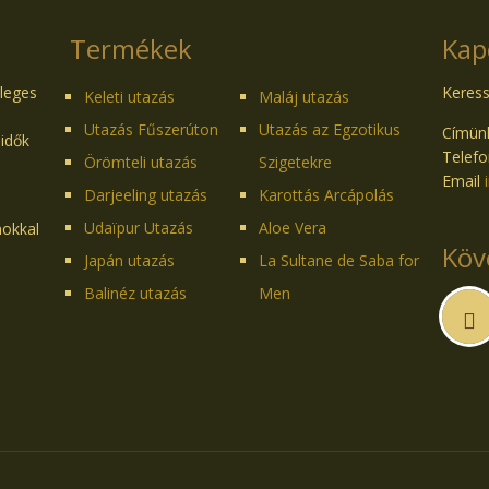
Termékek
Kap
dleges
Keress
Keleti utazás
Maláj utazás
Utazás Fűszerúton
Utazás az Egzotikus
Címünk
 idők
Telefo
Örömteli utazás
Szigetekre
Email
Darjeeling utazás
Karottás Arcápolás
Udaïpur Utazás
Aloe Vera
mokkal
Köv
Japán utazás
La Sultane de Saba for
Balinéz utazás
Men