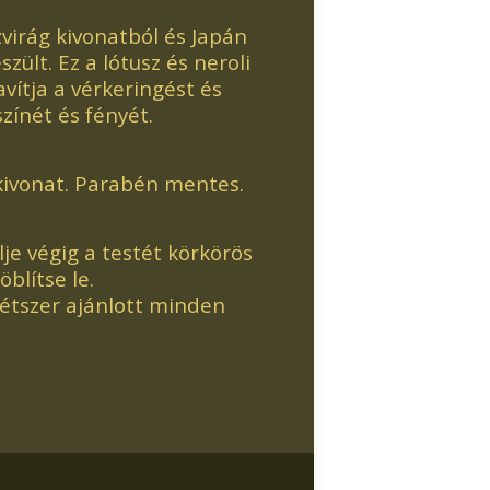
virág kivonatból és Japán
zült. Ez a lótusz és neroli
javítja a vérkeringést és
színét és fényét.
kivonat. Parabén mentes.
je végig a testét körkörös
blítse le.
étszer ajánlott minden