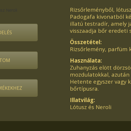
Rizsőrleményből, lótusz
Padogafa kivonatból kés
illatú testradír, amely 
visszaadja bőr eredeti 
ELÉS
Összetétel:
Rizsőrlemény, parfüm 
Használata:
TOM
Zuhanyzás elött dörzsöl
mozdulatokkal, azután ö
Hetente egyszer vagy k
RMÉKEKHEZ
bőrtípusra.
Illatvilág:
Lótusz és Neroli