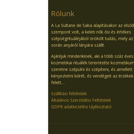
Rólunk
A La Sultane de Saba alapításakor az első
szempont volt, a keleti nők ősi és értékes
szépségrituáléjából örökölt tudás, mely az
során anyáról lányára szállt.
Ajánljuk mindenkinek, aki a több száz éves
kozmetikai rituálék teremtette kozmetiku
szeretne szépülni és szépíteni, és amellett
kényeztetni bőrét, és vendégeit az érzékek
felett…
Szállítási feltételek
Általános Szerződési Feltételek
GDPR adatkezelési tájékoztató