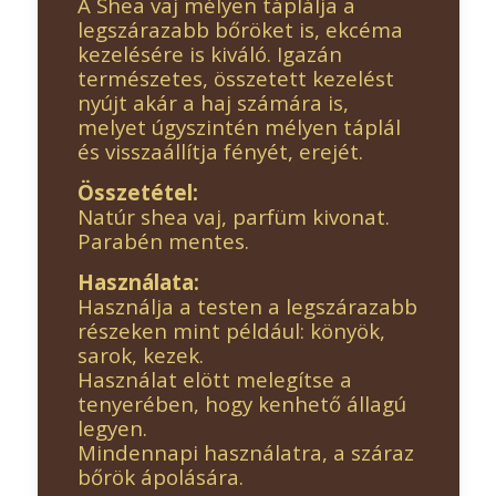
A Shea vaj mélyen táplálja a
legszárazabb bőröket is, ekcéma
kezelésére is kiváló. Igazán
természetes, összetett kezelést
nyújt akár a haj számára is,
melyet úgyszintén mélyen táplál
és visszaállítja fényét, erejét.
Összetétel:
Natúr shea vaj, parfüm kivonat.
Parabén mentes.
Használata:
Használja a testen a legszárazabb
részeken mint például: könyök,
sarok, kezek.
Használat elött melegítse a
tenyerében, hogy kenhető állagú
legyen.
Mindennapi használatra, a száraz
bőrök ápolására.