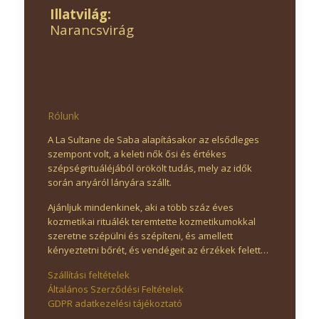
Illatvilág:
Narancsvirág
Rólunk
A La Sultane de Saba alapításakor az elsődleges
szempont volt, a keleti nők ősi és értékes
szépségrituáléjából örökölt tudás, mely az idők
során anyáról lányára szállt.
Ajánljuk mindenkinek, aki a több száz éves
kozmetikai rituálék teremtette kozmetikumokkal
szeretne szépülni és szépíteni, és amellett
kényeztetni bőrét, és vendégeit az érzékek felett…
Szállítási feltételek
Általános Szerződési Feltételek
GDPR adatkezelési tájékoztató