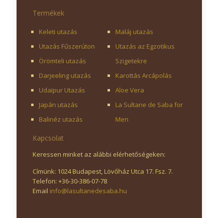
Termékek
Keleti utazás
Maláj utazás
Utazás Fűszerúton
Utazás az Egzotikus
Örömteli utazás
Szigetekre
Darjeeling utazás
Karottás Arcápolás
Udaïpur Utazás
Aloe Vera
Japán utazás
La Sultane de Saba for
Balinéz utazás
Men
Kapcsolat
Keressen minket az alábbi elérhetőségeken:
Címünk: 1024 Budapest, Lövőház Utca 17. Fsz. 7.
Telefon: +36-30-386-07-78
Email
info@lasultanedesaba.hu