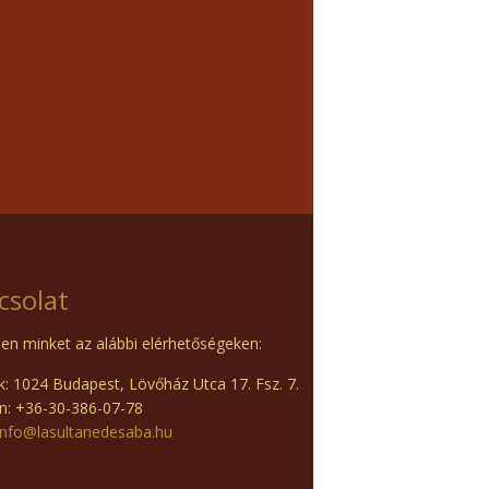
csolat
en minket az alábbi elérhetőségeken:
: 1024 Budapest, Lövőház Utca 17. Fsz. 7.
n: +36-30-386-07-78
info@lasultanedesaba.hu