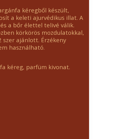
rgánfa kéregből készült,
ít a keleti ajurvédikus illat. A
s a bőr élettel telivé válik.
özben körkörös mozdulatokkal,
2 szer ajánlott. Érzékeny
nem használható.
a kéreg, parfüm kivonat.