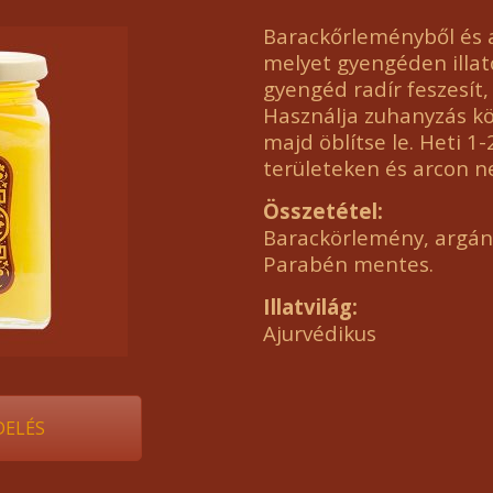
Barackőrleményből és a
melyet gyengéden illatos
gyengéd radír feszesít, é
Használja zuhanyzás k
majd öblítse le. Heti 1-
területeken és arcon 
Összetétel:
Barackörlemény, argánf
Parabén mentes.
Illatvilág:
Ajurvédikus
ELÉS