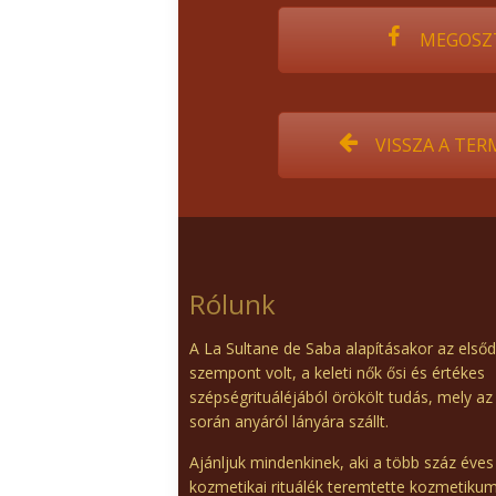
MEGOSZ
VISSZA A TE
Rólunk
A La Sultane de Saba alapításakor az első
szempont volt, a keleti nők ősi és értékes
szépségrituáléjából örökölt tudás, mely az
során anyáról lányára szállt.
Ajánljuk mindenkinek, aki a több száz éves
kozmetikai rituálék teremtette kozmetiku