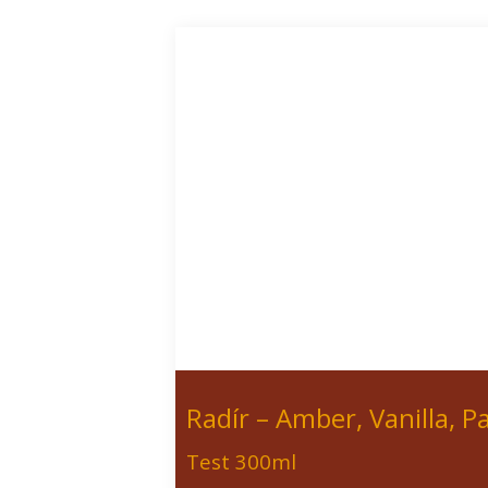
Radír – Amber, Vanilla, P
Test 300ml