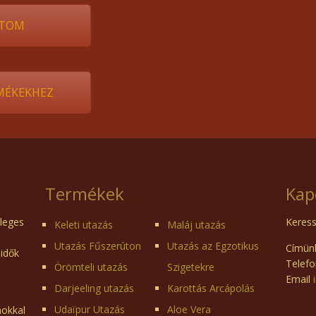
TOM
RMÉKEKHEZ
Termékek
Kap
dleges
Keress
Keleti utazás
Maláj utazás
Utazás Fűszerúton
Utazás az Egzotikus
Címünk
 idők
Telefo
Örömteli utazás
Szigetekre
Email
Darjeeling utazás
Karottás Arcápolás
Udaïpur Utazás
Aloe Vera
mokkal