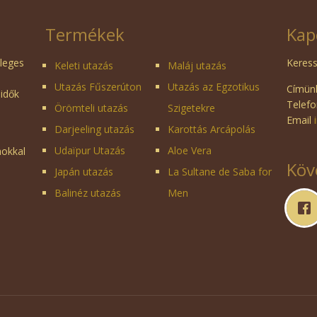
Termékek
Kap
dleges
Keress
Keleti utazás
Maláj utazás
Utazás Fűszerúton
Utazás az Egzotikus
Címünk
 idők
Telefo
Örömteli utazás
Szigetekre
Email
Darjeeling utazás
Karottás Arcápolás
Udaïpur Utazás
Aloe Vera
mokkal
Köv
Japán utazás
La Sultane de Saba for
Balinéz utazás
Men