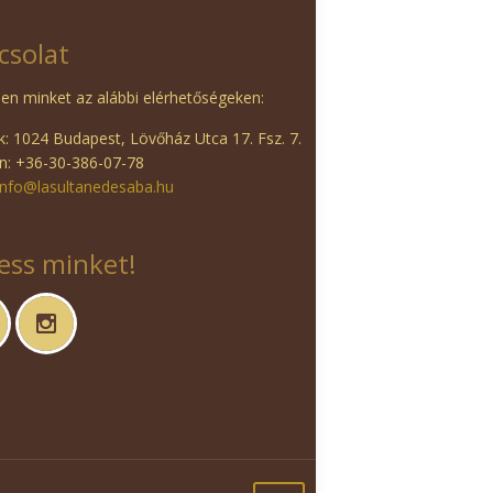
csolat
en minket az alábbi elérhetőségeken:
: 1024 Budapest, Lövőház Utca 17. Fsz. 7.
n: +36-30-386-07-78
info@lasultanedesaba.hu
ess minket!