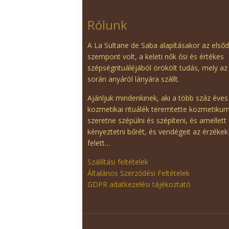
Rólunk
A La Sultane de Saba alapításakor az első
szempont volt, a keleti nők ősi és értékes
szépségrituáléjából örökölt tudás, mely az
során anyáról lányára szállt.
Ajánljuk mindenkinek, aki a több száz éves
kozmetikai rituálék teremtette kozmetiku
szeretne szépülni és szépíteni, és amellett
kényeztetni bőrét, és vendégeit az érzékek
felett…
Szállítási feltételek
Általános Szerződési Feltételek
GDPR adatkezelési tájékoztató