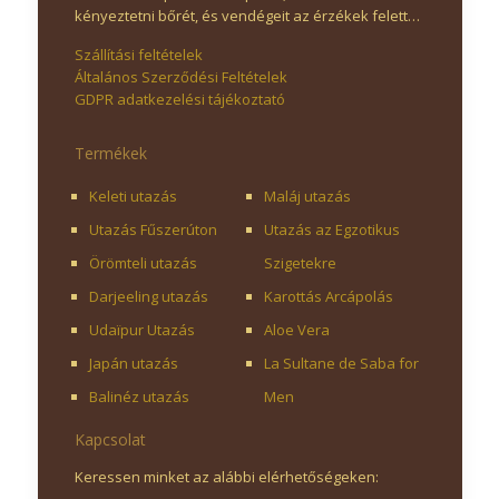
kényeztetni bőrét, és vendégeit az érzékek felett…
Szállítási feltételek
Általános Szerződési Feltételek
GDPR adatkezelési tájékoztató
Termékek
Keleti utazás
Maláj utazás
Utazás Fűszerúton
Utazás az Egzotikus
Örömteli utazás
Szigetekre
Darjeeling utazás
Karottás Arcápolás
Udaïpur Utazás
Aloe Vera
Japán utazás
La Sultane de Saba for
Balinéz utazás
Men
Kapcsolat
Keressen minket az alábbi elérhetőségeken: