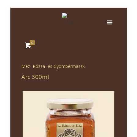
0
Méz- Rózsa- és Gyömbérmaszk
Arc 300ml