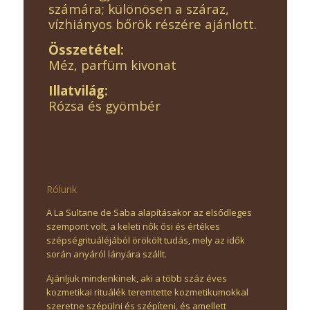
számára; különösen a száraz,
vízhiányos bőrök részére ajánlott.
Összetétel:
Méz, parfüm kivonat
Illatvilág:
Rózsa és gyömbér
Rólunk
A La Sultane de Saba alapításakor az elsődleges
szempont volt, a keleti nők ősi és értékes
szépségrituáléjából örökölt tudás, mely az idők
során anyáról lányára szállt.
Ajánljuk mindenkinek, aki a több száz éves
kozmetikai rituálék teremtette kozmetikumokkal
szeretne szépülni és szépíteni, és amellett