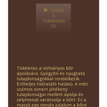
VISSZA
A
TERMÉKEKH
EZ
Tökéletes a vízhiányos bőr
ápolására. Gyógyító és nyugtató
tulajdonságokkal rendelkezik.
Erőteljes hidratáló hatású. A méz
számos ismert jótékony
tulajdonságai mellett ápolja és
selymessé varázsolja a bőrt. Ez a
maszk egy mesés jutalom a bőre