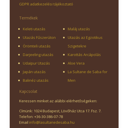
GDPR adatkezelési tájékoztató
Termékek
Keleti utazás
Maláj utazás
Utazás Fűszerúton
Utazás az Egzotikus
Örömteli utazás
Szigetekre
Darjeeling utazás
Karottás Arcápolás
Udaïpur Utazás
Aloe Vera
Japán utazás
La Sultane de Saba for
Balinéz utazás
Men
Kapcsolat
Keressen minket az alábbi elérhetőségeken:
Címünk: 1024 Budapest, Lövőház Utca 17. Fsz. 7.
Telefon: +36-30-386-07-78
Email
info@lasultanedesaba.hu