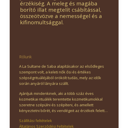
érzékiség. A meleg és magába
borító illat megtelít csábítással,
összeötvözve a nemességel és a
kifinomultsággal.
Rólunk
A La Sultane de Saba alapításakor az elsődleges
szempont volt, a keleti nők ősi és értékes
szépségrituáléjából örökölt tudás, mely az idők
során anyáról lányára szállt.
Ajánljuk mindenkinek, aki a több száz éves
kozmetikai rituálék teremtette kozmetikumokkal
szeretne szépülni és szépíteni, és amellett
kényeztetni bőrét, és vendégeit az érzékek felett…
Szállítási feltételek
Általános Szerződési Feltételek