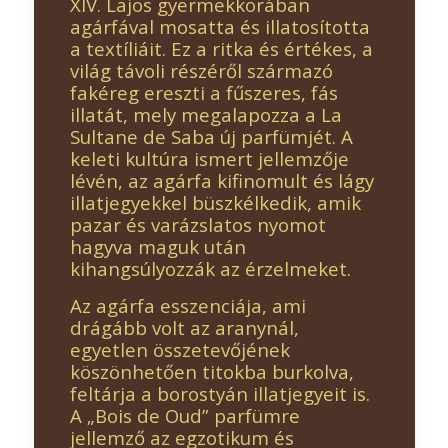
XIV. Lajos gyermekkorában
agárfával mosatta és illatosította
a textíliáit. Ez a ritka és értékes, a
világ távoli részéről származó
fakéreg ereszti a fűszeres, fás
illatát, mely megalapozza a La
Sultane de Saba új parfümjét. A
keleti kultúra ismert jellemzője
lévén, az agárfa kifinomult és lágy
illatjegyekkel büszkélkedik, amik
pazar és varázslatos nyomot
hagyva maguk után
kihangsúlyozzák az érzelmeket.
Az agárfa esszenciája, ami
drágább volt az aranynál,
egyetlen összetevőjének
köszönhetően titokba burkolva,
feltárja a borostyán illatjegyeit is.
A „Bois de Oud” parfümre
jellemző az egzotikum és