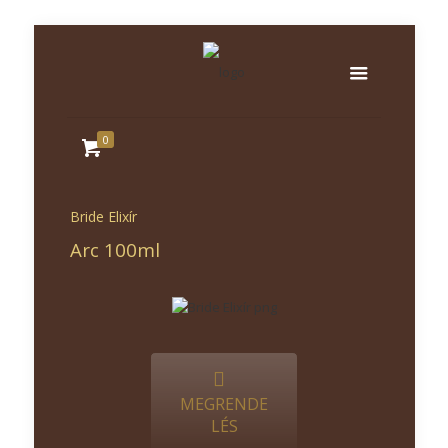
0
Bride Elixír
Arc 100ml
MEGRENDE
LÉS