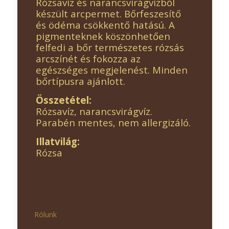
Rózsavíz és narancsvirágvízből
készült arcpermet. Bőrfeszesítő
és ödéma csökkentő hatású. A
pigmenteknek köszönhetően
felfedi a bőr természetes rózsás
arcszínét és fokozza az
egészséges megjelenést. Minden
bőrtípusra ajánlott.
Összetétel:
Rózsavíz, narancsvirágvíz.
Parabén mentes, nem allergizáló.
Illatvilág:
Rózsa
Rólunk