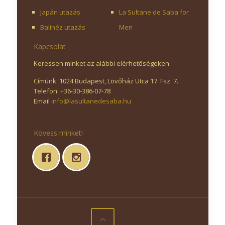
Japán utazás
La Sultane de Saba for
Balinéz utazás
Men
Kapcsolat
Keressen minket az alábbi elérhetőségeken:
Címünk: 1024 Budapest, Lövőház Utca 17. Fsz. 7.
Telefon: +36-30-386-07-78
Email
info@lasultanedesaba.hu
Kövess minket!