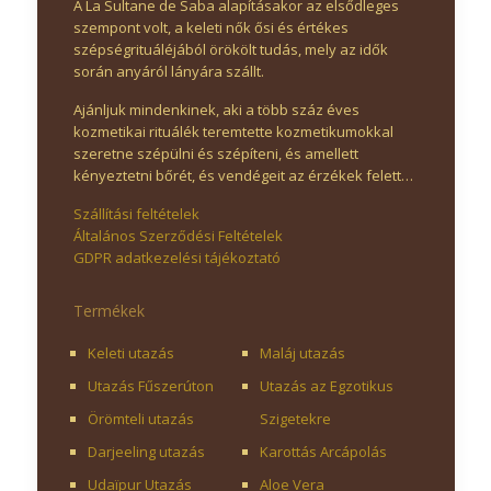
A La Sultane de Saba alapításakor az elsődleges
szempont volt, a keleti nők ősi és értékes
szépségrituáléjából örökölt tudás, mely az idők
során anyáról lányára szállt.
Ajánljuk mindenkinek, aki a több száz éves
kozmetikai rituálék teremtette kozmetikumokkal
szeretne szépülni és szépíteni, és amellett
kényeztetni bőrét, és vendégeit az érzékek felett…
Szállítási feltételek
Általános Szerződési Feltételek
GDPR adatkezelési tájékoztató
Termékek
Keleti utazás
Maláj utazás
Utazás Fűszerúton
Utazás az Egzotikus
Örömteli utazás
Szigetekre
Darjeeling utazás
Karottás Arcápolás
Udaïpur Utazás
Aloe Vera