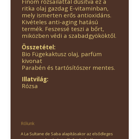
Finom rózsailattal dúsítva ez a
ritka olaj gazdag E-vitaminban,
mely ismerten erős antioxidáns.
Kivételes anti-aging hatású
termék. Feszessé teszi a bőrt,
miközben védi a szabadgyököktől.
Összetétel:
Bio Fügekaktusz olaj, parfüm
kivonat
Parabén és tartósítószer mentes.
Illatvilág:
Rózsa
Rólunk
A La Sultane de Saba alapításakor az elsődleges