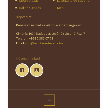
Japán utazás
La Sultane de Saba for
Balinéz utazás
Men
Kapcsolat
Keressen minket az alábbi elérhetőségeken:
Címünk: 1024 Budapest, Lövőház Utca 17. Fsz. 7.
Telefon: +36-30-386-07-78
Email
info@lasultanedesaba.hu
Kövess minket!