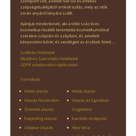
szempont volt, a keleti nők ősi és értékes
szépségrituáléjából örökölt tudás, mely az idők
során anyáról lányára szállt.
Ajánljuk mindenkinek, aki a több száz éves
kozmetikai rituálék teremtette kozmetikumokkal
szeretne szépülni és szépíteni, és amellett
kényeztetni bőrét, és vendégeit az érzékek felett…
Szállítási feltételek
Általános Szerződési Feltételek
GDPR adatkezelési tájékoztató
Termékek
Keleti utazás
Maláj utazás
Utazás Fűszerúton
Utazás az Egzotikus
Örömteli utazás
Szigetekre
Darjeeling utazás
Karottás Arcápolás
Udaïpur Utazás
Aloe Vera