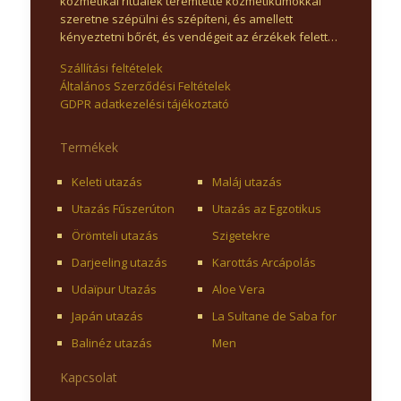
kozmetikai rituálék teremtette kozmetikumokkal
szeretne szépülni és szépíteni, és amellett
kényeztetni bőrét, és vendégeit az érzékek felett…
Szállítási feltételek
Általános Szerződési Feltételek
GDPR adatkezelési tájékoztató
Termékek
Keleti utazás
Maláj utazás
Utazás Fűszerúton
Utazás az Egzotikus
Örömteli utazás
Szigetekre
Darjeeling utazás
Karottás Arcápolás
Udaïpur Utazás
Aloe Vera
Japán utazás
La Sultane de Saba for
Balinéz utazás
Men
Kapcsolat