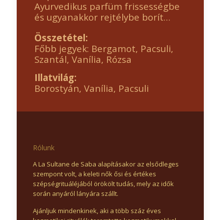
Ayurvedikus parfüm frissességbe
és ugyanakkor rejtélybe borít…
Összetétel:
Főbb jegyek: Bergamot, Pacsuli,
Szantál, Vanília, Rózsa
Illatvilág:
Borostyán, Vanília, Pacsuli
Rólunk
A La Sultane de Saba alapításakor az elsődleges
szempont volt, a keleti nők ősi és értékes
szépségrituáléjából örökölt tudás, mely az idők
során anyáról lányára szállt.
Ajánljuk mindenkinek, aki a több száz éves