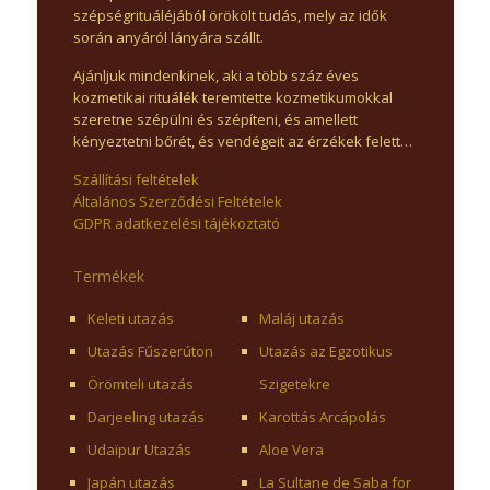
szépségrituáléjából örökölt tudás, mely az idők
során anyáról lányára szállt.
Ajánljuk mindenkinek, aki a több száz éves
kozmetikai rituálék teremtette kozmetikumokkal
szeretne szépülni és szépíteni, és amellett
kényeztetni bőrét, és vendégeit az érzékek felett…
Szállítási feltételek
Általános Szerződési Feltételek
GDPR adatkezelési tájékoztató
Termékek
Keleti utazás
Maláj utazás
Utazás Fűszerúton
Utazás az Egzotikus
Örömteli utazás
Szigetekre
Darjeeling utazás
Karottás Arcápolás
Udaïpur Utazás
Aloe Vera
Japán utazás
La Sultane de Saba for