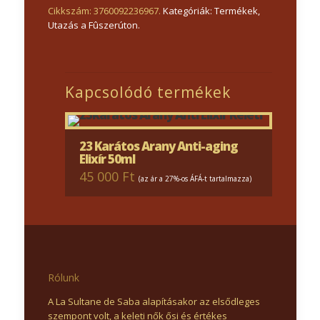
Cikkszám:
3760092236967
.
Kategóriák:
Termékek
,
Utazás a Fûszerúton
.
Kapcsolódó termékek
23 Karátos Arany Anti-aging
Elixír 50ml
45 000 Ft
(az ár a 27%-os ÁFÁ-t tartalmazza)
Rólunk
A La Sultane de Saba alapításakor az elsődleges
szempont volt, a keleti nők ősi és értékes