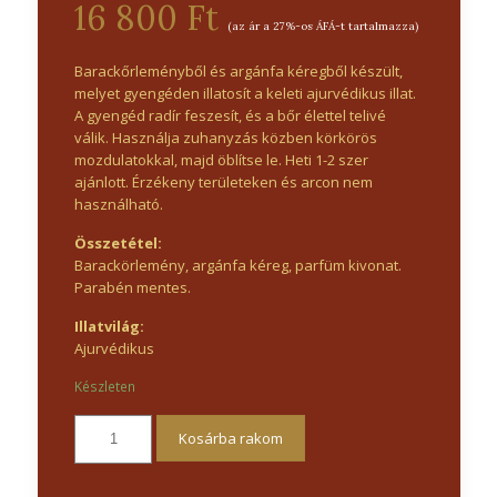
16 800 Ft
(az ár a 27%-os ÁFÁ-t tartalmazza)
Barackőrleményből és argánfa kéregből készült,
melyet gyengéden illatosít a keleti ajurvédikus illat.
A gyengéd radír feszesít, és a bőr élettel telivé
válik. Használja zuhanyzás közben körkörös
mozdulatokkal, majd öblítse le. Heti 1-2 szer
ajánlott. Érzékeny területeken és arcon nem
használható.
Összetétel:
Barackörlemény, argánfa kéreg, parfüm kivonat.
Parabén mentes.
Illatvilág:
Ajurvédikus
Készleten
Kosárba rakom