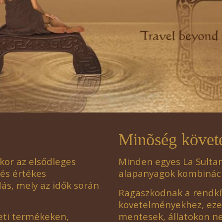
Minõség köve
kor az elsődleges
Minden egyes La Sulta
 és értékes
alapanyagok kombinációj
dás, mely az idők során
Ragaszkodnak a rendkív
követelményekhez, eze
eti termékeken,
mentesek, állatokon n