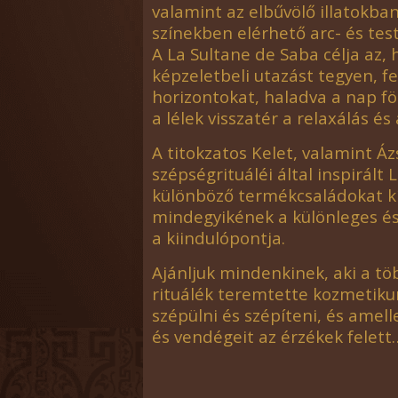
valamint az elbűvölő illatokba
színekben elérhető arc- és tes
A La Sultane de Saba célja az,
képzeletbeli utazást tegyen, fe
horizontokat, haladva a nap föld
a lélek visszatér a relaxálás és
A titokzatos Kelet, valamint Áz
szépségrituáléi által inspirált
különböző termékcsaládokat k
mindegyikének a különleges és
a kiindulópontja.
Ajánljuk mindenkinek, aki a tö
rituálék teremtette kozmetik
szépülni és szépíteni, és amell
és vendégeit az érzékek felett