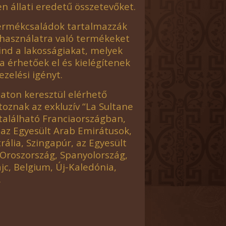
 állati eredetű összetevőket.
termékcsaládok tartalmazzák
 használatra való termékeket
ind a lakosságiakat, melyek
ba érhetőek el és kielégítenek
ezelési igényt.
aton keresztül elérhető
rtoznak az exkluzív “La Sultane
gtalálható Franciaországban,
 az Egyesült Arab Emirátusok,
rália, Szingapúr, az Egyesült
 Oroszország, Spanyolország,
ájc, Belgium, Új-Kaledónia,
.