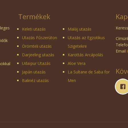
Termékek
Kap
dleges
Keress
Keleti utazás
Maláj utazás
Utazás Fűszerúton
Utazás az Egzotikus
Címünk
 idők
Telefo
Örömteli utazás
Szigetekre
Email
Darjeeling utazás
Karottás Arcápolás
Udaïpur Utazás
Aloe Vera
mokkal
Köv
Japán utazás
La Sultane de Saba for
Balinéz utazás
Men