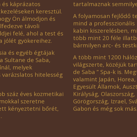
n és káprázatos
tartalmaznak semmilyen
tkezeléseken keresztül.
A folyamosan fejlődő 
 hogy Ön álmodjon és
mind a professzionális
lfedezve távoli
kabin kiszerelésben, m
jei felé, ahol a test és
több mint 20 féle illat
 a jólét gyökereihez.
bármilyen arc- és testk
sia és egyéb égtájak
A több mint 1200 hálóz
 La Sultane de Saba,
világszerte, közéjük ta
ínál, melyek
de Saba ” Spa-k is. Me
 varázslatos hitelesség
valamint Japán, Horea,
Egyesült Államok, Auszt
bb száz éves kozmetikai
Királyság, Olaszország,
umokkal szeretne
Görögország, Izrael, Sv
ett kényeztetni bőrét,
Gabon és még sok más
…