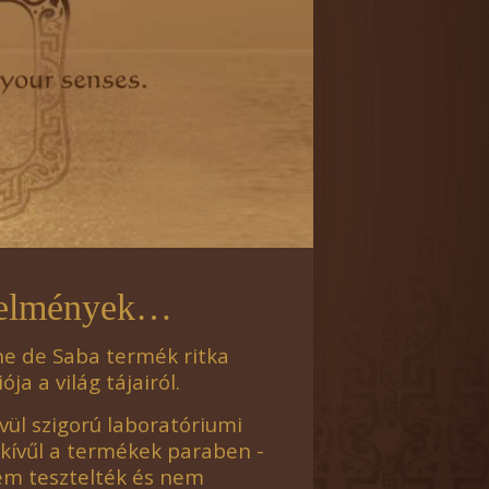
telmények…
ne de Saba termék ritka
a a világ tájairól.
ül szigorú laboratóriumi
kívűl a termékek paraben -
em tesztelték és nem