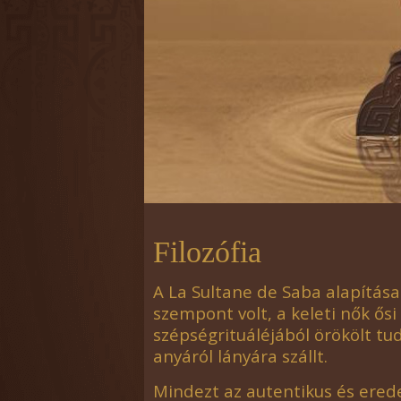
Filozófia
A La Sultane de Saba alapítása
szempont volt, a keleti nők ősi
szépségrituáléjából örökölt tu
anyáról lányára szállt.
Mindezt az autentikus és ered