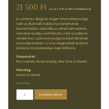
21 500 Ft
(az ár a 27%-os ÁFÁ-t tartalmazza)
Ez a krémes állagú és magas felszívóképességű
radír az illumináló hatású rizs tartalmának
köszönhetően, eltávolítja az elhalt hámsejteket,
miközben tisztítja a bőrfelszínt. A bőr tisztább és
simább lesz, a pórusok pedig kevésbé láthatóak.
Használja hetente 1-2 szer megtisztított arcbőrre
körkörös mozdulatokkal, majd öblítse le.
Összetétel:
Rizs szemek, Rizskorpaolaj, Aloe Vera, E-vitamin
Illatvilág:
Lótusz és Neroli
Készleten
Kosárba rakom