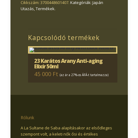
Cikkszám:
3700448601407
.
Kategóriák:
Japán
Utazás
,
Termékek
.
Kapcsolódó termékek
23 Karátos Arany Anti-aging
Elixír 50ml
45 000 Ft
(az ár a 27%-os ÁFÁ-t tartalmazza)
Rólunk
A La Sultane de Saba alapításakor az elsődleges
szempont volt, a keleti nők ősi és értékes