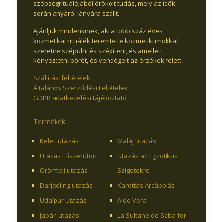
szépségrituáléjából örökölt tudás, mely az idők
során anyáról lányára szállt.
Ajánljuk mindenkinek, aki a több száz éves
kozmetikai rituálék teremtette kozmetikumokkal
szeretne szépülni és szépíteni, és amellett
kényeztetni bőrét, és vendégeit az érzékek felett…
Szállítási feltételek
Általános Szerződési Feltételek
GDPR adatkezelési tájékoztató
Termékek
Keleti utazás
Maláj utazás
Utazás Fűszerúton
Utazás az Egzotikus
Örömteli utazás
Szigetekre
Darjeeling utazás
Karottás Arcápolás
Udaïpur Utazás
Aloe Vera
Japán utazás
La Sultane de Saba for