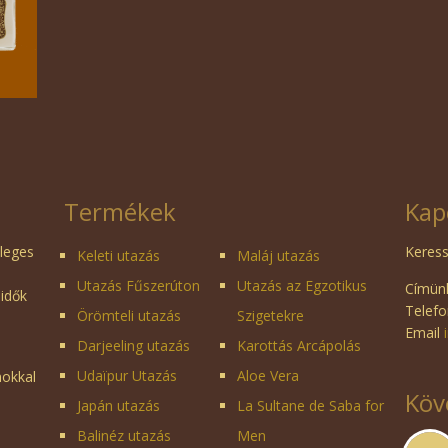
Termékek
Kap
dleges
Keress
Keleti utazás
Maláj utazás
Utazás Fűszerúton
Utazás az Egzotikus
Címünk
 idők
Telefo
Örömteli utazás
Szigetekre
Email
Darjeeling utazás
Karottás Arcápolás
Udaïpur Utazás
Aloe Vera
mokkal
Köv
Japán utazás
La Sultane de Saba for
Balinéz utazás
Men