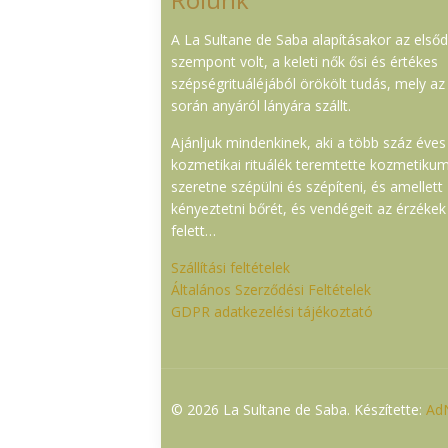
A La Sultane de Saba alapításakor az első
szempont volt, a keleti nők ősi és értékes
szépségrituáléjából örökölt tudás, mely az
során anyáról lányára szállt.
Ajánljuk mindenkinek, aki a több száz éves
kozmetikai rituálék teremtette kozmetiku
szeretne szépülni és szépíteni, és amellett
kényeztetni bőrét, és vendégeit az érzékek
felett…
Szállítási feltételek
Általános Szerződési Feltételek
GDPR adatkezelési tájékoztató
© 2026 La Sultane de Saba. Készítette:
AdN