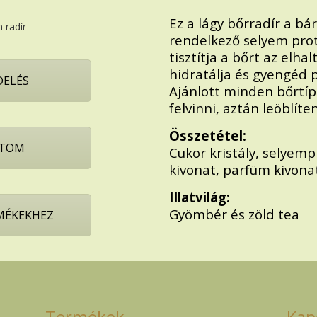
Ez a lágy bőrradír a bá
rendelkező selyem prot
tisztítja a bőrt az elh
hidratálja és gyengéd p
ELÉS
Ajánlott minden bőrtíp
felvinni, aztán leöblíten
Összetétel:
TOM
Cukor kristály, selyemp
kivonat, parfüm kivona
Illatvilág:
Gyömbér és zöld tea
RMÉKEKHEZ
Termékek
Kap