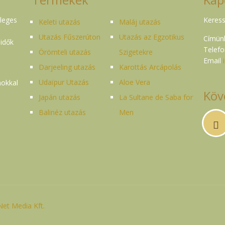
dleges
Keress
Keleti utazás
Maláj utazás
Utazás Fűszerúton
Utazás az Egzotikus
Címünk
 idők
Telefo
Örömteli utazás
Szigetekre
Email
Darjeeling utazás
Karottás Arcápolás
Udaïpur Utazás
Aloe Vera
mokkal
Köv
Japán utazás
La Sultane de Saba for
Balinéz utazás
Men
et Media Kft.