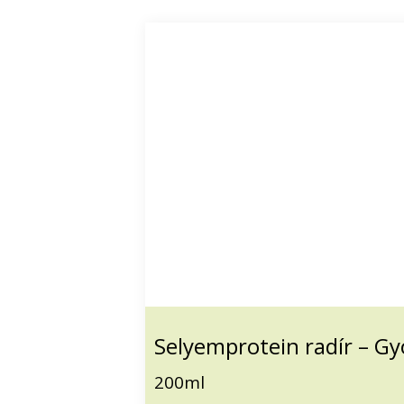
Selyemprotein radír – G
200ml