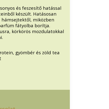
rsonyos és feszesítő hatással
einből készült. Hatásosan
alt hámsejtektől, miközben
arfüm fátyolba borítja.
usra, körkörös mozdulatokkal
i.
rotein, gyömbér és zöld tea
t
csolat