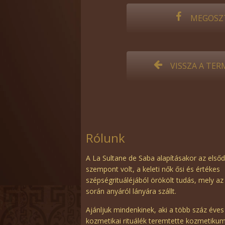
MEGOSZ
VISSZA A TE
Rólunk
A La Sultane de Saba alapításakor az első
szempont volt, a keleti nők ősi és értékes
szépségrituáléjából örökölt tudás, mely az
során anyáról lányára szállt.
Ajánljuk mindenkinek, aki a több száz éves
kozmetikai rituálék teremtette kozmetiku