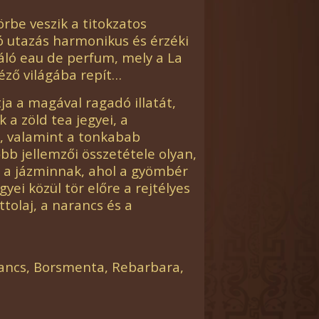
körbe veszik a titokzatos
 utazás harmonikus és érzéki
záló eau de perfum, mely a La
ző világába repít…
tja a magával ragadó illatát,
a zöld tea jegyei, a
i, valamint a tonkabab
őbb jellemzői összetétele olyan,
a a jázminnak, ahol a gyömbér
yei közül tör előre a rejtélyes
tolaj, a narancs és a
ancs, Borsmenta, Rebarbara,