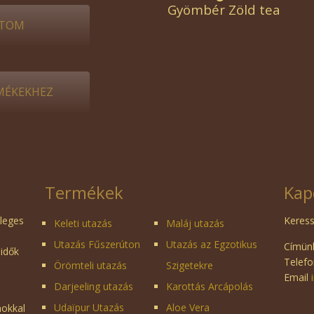
Gyömbér Zöld tea
TOM
RMÉKEKHEZ
Termékek
Kap
dleges
Keress
Keleti utazás
Maláj utazás
Utazás Fűszerúton
Utazás az Egzotikus
Címünk
 idők
Telefo
Örömteli utazás
Szigetekre
Email
Darjeeling utazás
Karottás Arcápolás
Udaïpur Utazás
Aloe Vera
mokkal