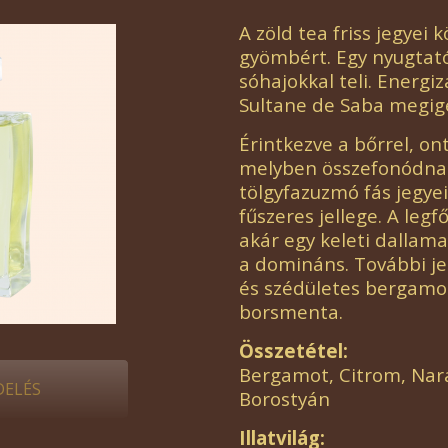
A zöld tea friss jegyei 
gyömbért. Egy nyugtató
sóhajokkal teli. Energi
Sultane de Saba megigé
Érintkezve a bőrrel, on
melyben összefonódnak 
tölgyfazuzmó fás jegye
fűszeres jellege. A legf
akár egy keleti dallam
a domináns. További jeg
és szédületes bergamot
borsmenta.
Összetétel:
Bergamot, Citrom, Nar
ELÉS
Borostyán
Illatvilág: