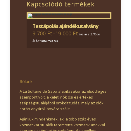
Kapcsolódó termékek
Testápolás ajándékutalvány
9 700 Ft
–
19 000 Ft
(az ár a 27%-os
ÁFÁ-t tartalmazza)
Rólunk
A La Sultane de Saba alapításakor az elsődleges
szempont volt, a keleti nők ősi és értékes
szépségrituáléjából örökölt tudás, mely az idők
során anyáról lányára szállt.
Ajánljuk mindenkinek, aki a több száz éves
kozmetikai rituálék teremtette kozmetikumokkal
szeretne szépülni és szépíteni, és amellett