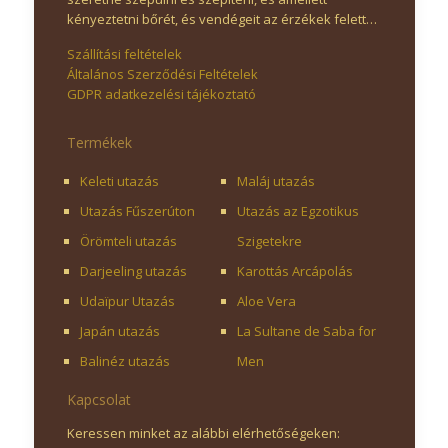
kényeztetni bőrét, és vendégeit az érzékek felett…
Szállítási feltételek
Általános Szerződési Feltételek
GDPR adatkezelési tájékoztató
Termékek
Keleti utazás
Maláj utazás
Utazás Fűszerúton
Utazás az Egzotikus
Örömteli utazás
Szigetekre
Darjeeling utazás
Karottás Arcápolás
Udaïpur Utazás
Aloe Vera
Japán utazás
La Sultane de Saba for
Balinéz utazás
Men
Kapcsolat
Keressen minket az alábbi elérhetőségeken: