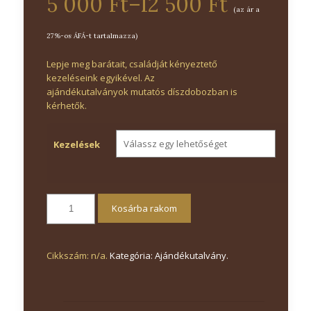
5 000 Ft
–
12 500 Ft
(az ár a
27%-os ÁFÁ-t tartalmazza)
Lepje meg barátait, családját kényeztető
kezeléseink egyikével. Az
ajándékutalványok mutatós díszdobozban is
kérhetők.
Kezelések
Kosárba rakom
Cikkszám:
n/a
.
Kategória:
Ajándékutalvány
.