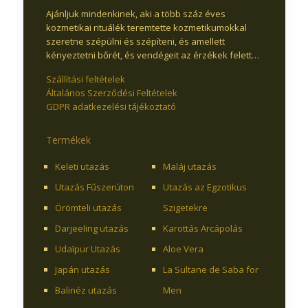
Ajánljuk mindenkinek, aki a több száz éves
kozmetikai rituálék teremtette kozmetikumokkal
szeretne szépülni és szépíteni, és amellett
kényeztetni bőrét, és vendégeit az érzékek felett…
Szállítási feltételek
Általános Szerződési Feltételek
GDPR adatkezelési tájékoztató
Termékek
Keleti utazás
Maláj utazás
Utazás Fűszerúton
Utazás az Egzotikus
Örömteli utazás
Szigetekre
Darjeeling utazás
Karottás Arcápolás
Udaïpur Utazás
Aloe Vera
Japán utazás
La Sultane de Saba for
Balinéz utazás
Men