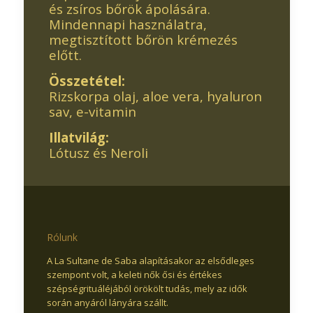
és zsíros bőrök ápolására.
Mindennapi használatra,
megtisztított bőrön krémezés
előtt.
Összetétel:
Rizskorpa olaj, aloe vera, hyaluron
sav, e-vitamin
Illatvilág:
Lótusz és Neroli
Rólunk
A La Sultane de Saba alapításakor az elsődleges
szempont volt, a keleti nők ősi és értékes
szépségrituáléjából örökölt tudás, mely az idők
során anyáról lányára szállt.