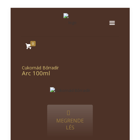
0
Cukornád Bőrradír
Arc 100ml
MEGRENDE
LÉS