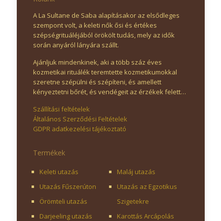
A La Sultane de Saba alapításakor az elsődleges
szempont volt, a keleti nők ősi és értékes
szépségrituáléjából örökölt tudás, mely az idők
során anyáról lányára szállt.
Ajánljuk mindenkinek, aki a több száz éves
kozmetikai rituálék teremtette kozmetikumokkal
szeretne szépülni és szépíteni, és amellett
kényeztetni bőrét, és vendégeit az érzékek felett…
Szállítási feltételek
Általános Szerződési Feltételek
GDPR adatkezelési tájékoztató
Termékek
Keleti utazás
Maláj utazás
Utazás Fűszerúton
Utazás az Egzotikus
Örömteli utazás
Szigetekre
Darjeeling utazás
Karottás Arcápolás