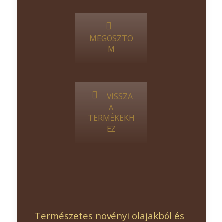
MEGOSZTO
M
VISSZA
A
TERMÉKEKH
EZ
Természetes növényi olajakból és