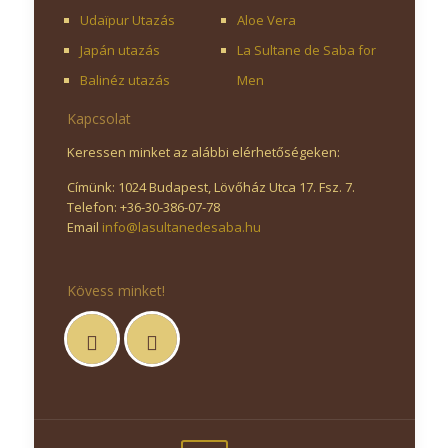
Udaïpur Utazás
Aloe Vera
Japán utazás
La Sultane de Saba for
Balinéz utazás
Men
Kapcsolat
Keressen minket az alábbi elérhetőségeken:
Címünk: 1024 Budapest, Lövőház Utca 17. Fsz. 7.
Telefon: +36-30-386-07-78
Email
info@lasultanedesaba.hu
Kövess minket!