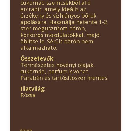
cukornád szemcsékből álló
arcradír, amely ideális az
érzékeny és vízhiányos bőrök
ápolására. Használja hetente 1-2
szer megtisztított bőrön,
körkörös mozdulatokkal, majd
öblítse le. Sérült bőrön nem
alkalmazható.
Összetevők:
Természetes növényi olajak,
cukornád, parfüm kivonat.
Parabén és tartósítószer mentes.
Illatvilág:
Rózsa
Rólunk